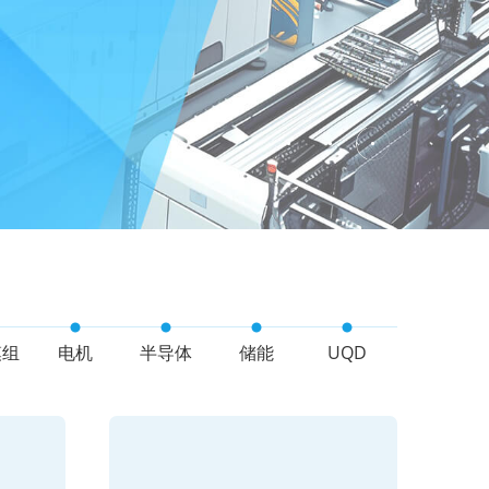
模组
电机
半导体
储能
UQD