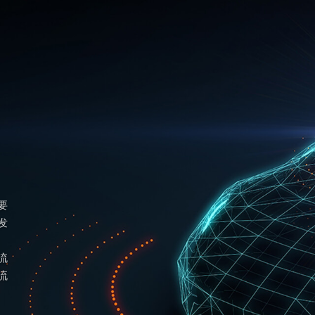
要
发
流
流