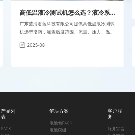
高低温液冷测试机怎么选？液冷系
统测试设备选型要点
广东芸海君蓝科技有限公司提供高低温液冷测试
机选型指南，涵盖温度范围、流量、压力、温
区、冷却方式等关键参数对比，帮助企业根据电
2025-08
池包、模组及液冷系统测试需求精准选型。适用
于新能源汽车、储能系统与热管理验证全流程。
产品列
解决方案
客户服
表
务
电池包PACK
PACK
服务宗旨
电池模组