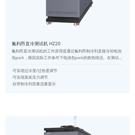
氟利昂直冷测试机 HZ20
氟利昂直冷测试机的工作原理是通过氟利昂制冷剂直接冷却电池
包pack，模拟实际工作条件下电池包pack的散热情况。在测试过
程中，氟利昂制冷剂被注入电池包pack中，然后通过冷却系统将
·可实现过冷度/过热度调节
其降温至预设的测试温度。同时，控制系统会实时监测和调节氟
·可实现蒸发压力调节
利昂制冷剂的流量、温度和压力等参数，确保测试结果的准确性
·自带制冷剂质量流量显示
和可靠性。数据采集与分析系统会实时监测和记录测试数据，进
行数据处理和分析，提供性能评估报告。