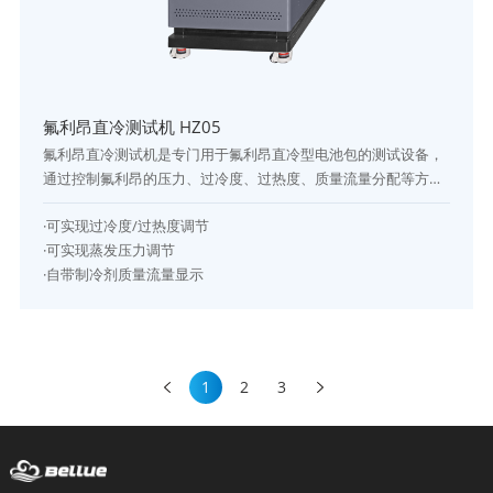
氟利昂直冷测试机 HZ05
氟利昂直冷测试机是专门用于氟利昂直冷型电池包的测试设备，
通过控制氟利昂的压力、过冷度、过热度、质量流量分配等方式
控制整机工况参数，以实现模仿整车直冷温控状态下热学测试。
·可实现过冷度/过热度调节
其可选择制冷工况、热泵工况、PTC预热工况三种模式。
·可实现蒸发压力调节
·自带制冷剂质量流量显示
1
2
3