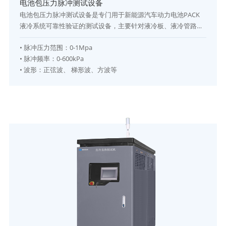
电池包压力脉冲测试设备
电池包压力脉冲测试设备是专门用于新能源汽车动力电池PACK
液冷系统可靠性验证的测试设备，主要针对液冷板、液冷管路、
连接器、接头及电池包冷却回路进行压力脉冲疲劳测试。设备通
•
脉冲压力范围：
0-1Mpa
过模拟电池包在实际运行过程中产生的压力波动和循环载荷，对
•
脉冲频率
：
0-600kPa
被测产品进行长期耐久性及密封性能验证，从而评估其结构强
•
波形
：
正弦波、 梯形波、方波等
度、连接可靠性及使用寿命。 设备采用高精度压力控制系统和智
能监测系统，可实现压力脉冲频率、脉冲幅值、测试次数等参数
的自由设定，并实时记录压力曲线及测试数据。广泛应用于新能
源汽车动力电池PACK研发验证、产品可靠性测试、型式试验及
生产质量控制等领域。