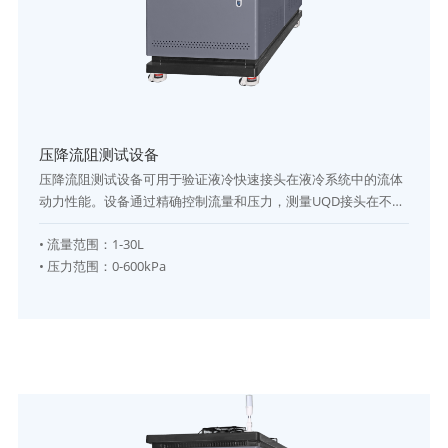
压降流阻测试设备
压降流阻测试设备可用于验证液冷快速接头在液冷系统中的流体
动力性能。设备通过精确控制流量和压力，测量UQD接头在不同
流量条件下的压降、流阻及压力损失曲线，帮助研发和质量部门
•
流量范围
：
1-30L
优化接头设计、评估液冷系统效率以及流体循环稳定性。该设备
•
压力范围
：
0-600kPa
广泛适用于新能源汽车动力电池液冷板、储能液冷管路及半导体
冷却系统的液冷快速接头性能验证，能够在不同温度和压力工况
下提供高精度、可追溯的测试数据。