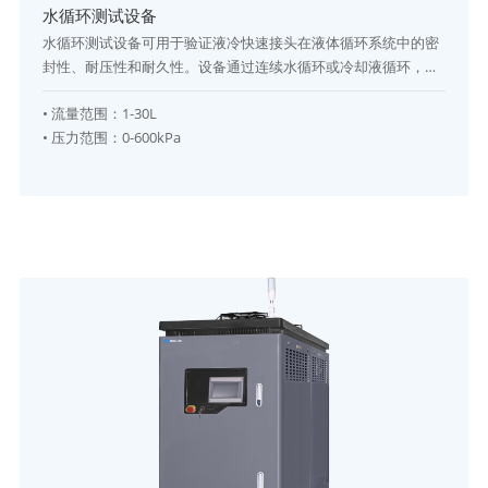
水循环测试设备
水循环测试设备可用于验证液冷快速接头在液体循环系统中的密
封性、耐压性和耐久性。设备通过连续水循环或冷却液循环，模
拟实际工作工况，测量UQD快速接头在不同压力、温度和流量条
•
流量范围
：
1-30L
件下的泄漏情况、压降变化及长期稳定性。该设备广泛应用于新
•
压力范围
：
0-600kPa
能源汽车动力电池液冷板、储能液冷管路、半导体冷却系统等场
景，可进行长时间循环测试，确保接头在连续使用中的可靠性和
安全性。