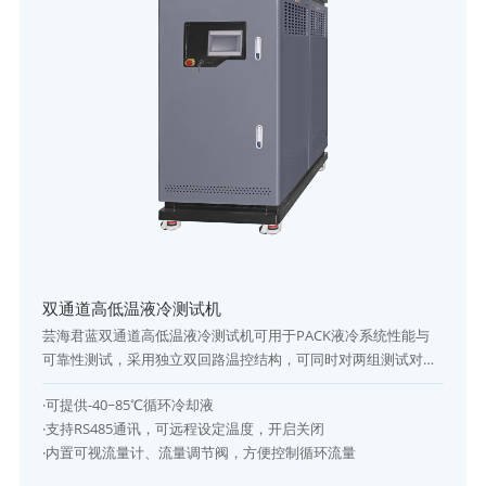
双通道高低温液冷测试机
芸海君蓝双通道高低温液冷测试机可用于PACK液冷系统性能与
可靠性测试，采用独立双回路温控结构，可同时对两组测试对象
进行恒温、循环、加热与制冷测试，具备温度精控、压力保护及
·可提供-40~85℃循环冷却液
流量监测功能，是新能源电池液冷冷水机测试领域的高性能测试
·支持RS485通讯，可远程设定温度，开启关闭
设备。
·内置可视流量计、流量调节阀，方便控制循环流量